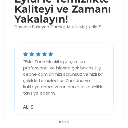
Kaliteyi ve Zamanı
Yakalayın!
Güvenle Parlayan Camlar, Mutlu Müşteriler!”
l
“Eylül Temizlik ekibi gerçekten
“İ
profesyonel ve işlerine çok hakim. Dış
de
cephe camlarımızı sorunsuz ve hızlı bir
ço
ire
şekilde temizlediler. Zamana ve
sa
kaliteye önem veren herkese kesinlikle
te
tavsiye ederim.”
ME
ALİ S.