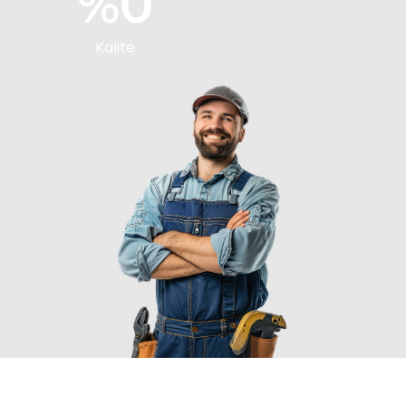
%
0
Kalite