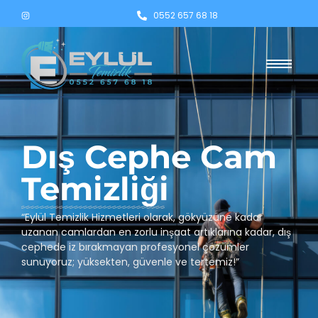
0552 657 68 18
Dış Cephe Cam
Temizliği
“Eylül Temizlik Hizmetleri olarak, gökyüzüne kadar
uzanan camlardan en zorlu inşaat artıklarına kadar, dış
cephede iz bırakmayan profesyonel çözümler
sunuyoruz; yüksekten, güvenle ve tertemiz!”