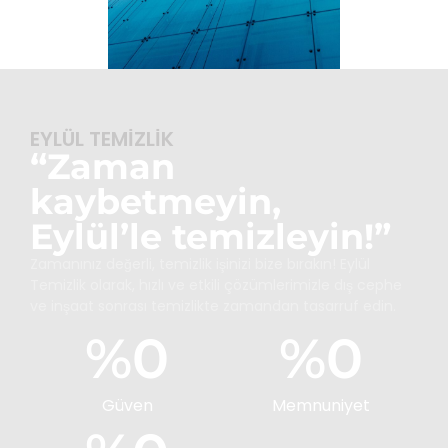
EYLÜL TEMİZLİK
“Zaman
kaybetmeyin,
Eylül’le temizleyin!”
Zamanınız değerli, temizlik işinizi bize bırakın! Eylül
Temizlik olarak, hızlı ve etkili çözümlerimizle dış cephe
ve inşaat sonrası temizlikte zamandan tasarruf edin.
%
0
%
0
Güven
Memnuniyet