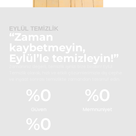
EYLÜL TEMİZLİK
“Zaman
kaybetmeyin,
Eylül’le temizleyin!”
Zamanınız değerli, temizlik işinizi bize bırakın! Eylül
Temizlik olarak, hızlı ve etkili çözümlerimizle dış cephe
ve inşaat sonrası temizlikte zamandan tasarruf edin.
%
0
%
0
Güven
Memnuniyet
%
0