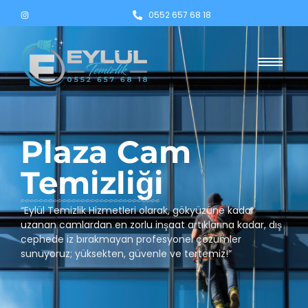
0552 657 68 18
Plaza Cam
Temizliği
“Eylül Temizlik Hizmetleri olarak, gökyüzüne kadar
uzanan camlardan en zorlu inşaat artıklarına kadar, dış
cephede iz bırakmayan profesyonel çözümler
sunuyoruz; yüksekten, güvenle ve tertemiz!”