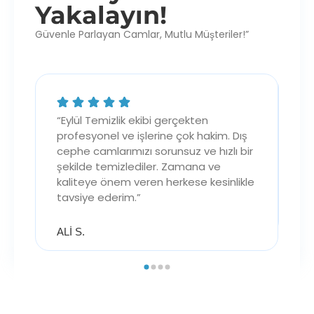
Yakalayın!
Güvenle Parlayan Camlar, Mutlu Müşteriler!”
l
“Eylül Temizlik ekibi gerçekten
“İ
profesyonel ve işlerine çok hakim. Dış
de
cephe camlarımızı sorunsuz ve hızlı bir
ço
ire
şekilde temizlediler. Zamana ve
sa
kaliteye önem veren herkese kesinlikle
te
tavsiye ederim.”
ME
ALİ S.