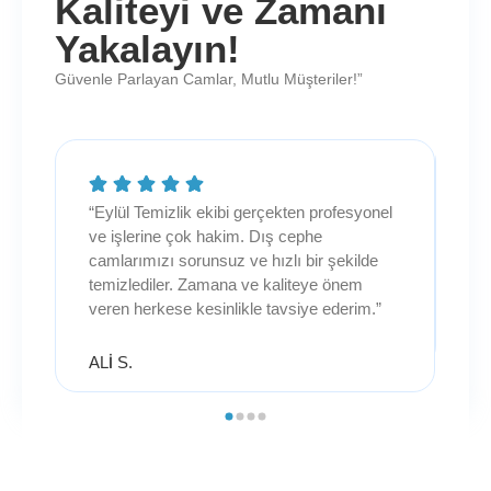
Kaliteyi ve Zamanı
Yakalayın!
Güvenle Parlayan Camlar, Mutlu Müşteriler!”
“Eylül Temizlik ekibi gerçekten profesyonel
“İn
ve işlerine çok hakim. Dış cephe
det
 ve
camlarımızı sorunsuz ve hızlı bir şekilde
mem
temizlediler. Zamana ve kaliteye önem
yer
veren herkese kesinlikle tavsiye ederim.”
ME
ALİ S.