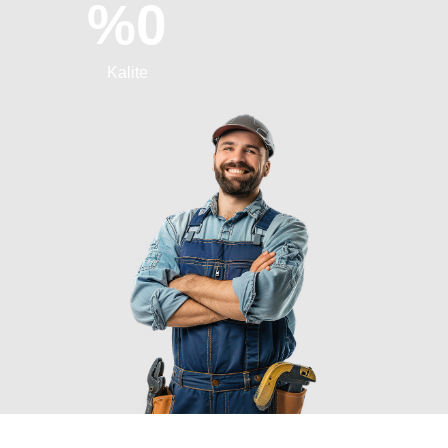
%
0
Kalite