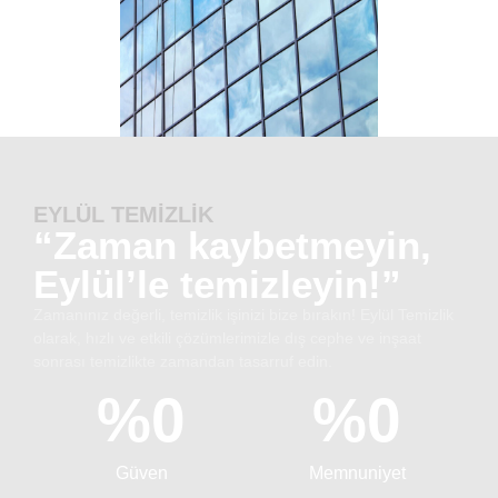
EYLÜL TEMİZLİK
“Zaman kaybetmeyin,
Eylül’le temizleyin!”
Zamanınız değerli, temizlik işinizi bize bırakın! Eylül Temizlik
olarak, hızlı ve etkili çözümlerimizle dış cephe ve inşaat
sonrası temizlikte zamandan tasarruf edin.
%
0
%
0
Güven
Memnuniyet