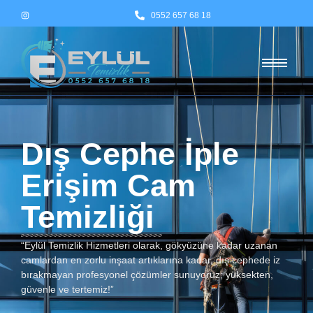
0552 657 68 18
Dış Cephe İple
Erişim Cam
Temizliği
“Eylül Temizlik Hizmetleri olarak, gökyüzüne kadar uzanan
camlardan en zorlu inşaat artıklarına kadar, dış cephede iz
bırakmayan profesyonel çözümler sunuyoruz; yüksekten,
güvenle ve tertemiz!”